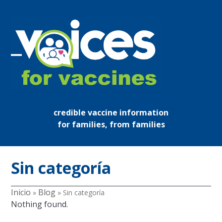
Skip
to
content
Open
Close
mobile
mobile
menu
menu
credible vaccine information
for families, from families
Sin categoría
Inicio
Blog
»
»
Sin categoría
Nothing found.