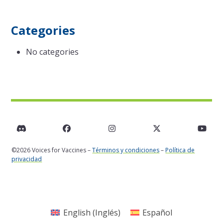
Categories
No categories
Discord
Facebook
Instagram
Twitter
You
©2026 Voices for Vaccines –
Términos y condiciones
–
Política de
privacidad
English
(
Inglés
)
Español