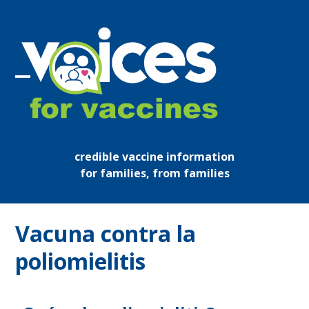
Skip
to
content
Open
Close
mobile
mobile
menu
menu
credible vaccine information
for families, from families
Vacuna contra la
poliomielitis