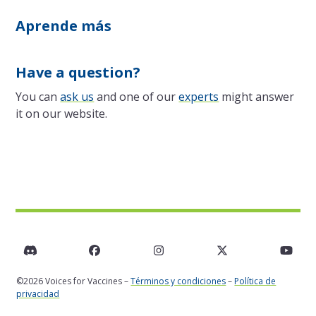
Aprende más
Have a question?
You can
ask us
and one of our
experts
might answer
it on our website.
Discord
Facebook
Instagram
Twitter
You
©2026 Voices for Vaccines –
Términos y condiciones
–
Política de
privacidad